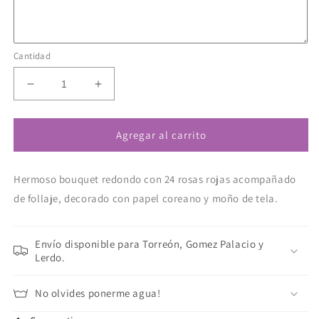
Cantidad
Reducir
Aumentar
cantidad
cantidad
para
para
Bouquet
Bouquet
Agregar al carrito
de
de
rosas
rosas
Hermoso bouquet redondo con 24 rosas rojas acompañado
de follaje, decorado con papel coreano y moño de tela.
Envío disponible para Torreón, Gomez Palacio y
Lerdo.
No olvides ponerme agua!