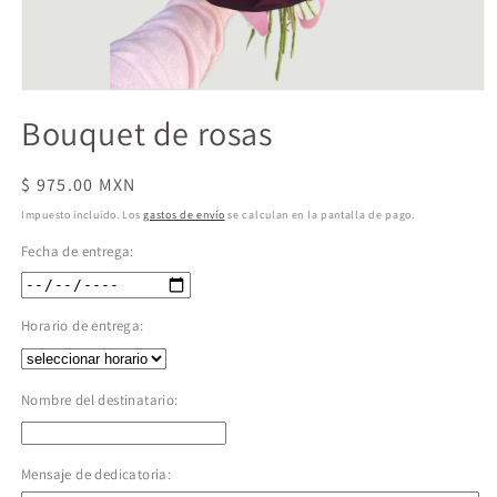
Abrir
elemento
Bouquet de rosas
multimedia
1
en
una
Precio
$ 975.00 MXN
ventana
habitual
modal
Impuesto incluido. Los
gastos de envío
se calculan en la pantalla de pago.
Fecha de entrega:
Horario de entrega:
Nombre del destinatario:
Mensaje de dedicatoria: