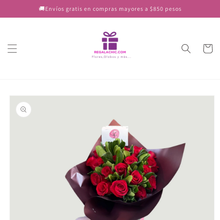
Ir
🚚Envíos gratis en compras mayores a $850 pesos
directamente
al contenido
Carrito
Ir
directamente
a la
información
del producto